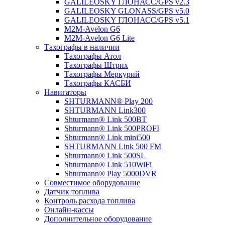
GALILEOSKY ГЛОНАСС/GPS v2.3
GALILEOSKY GLONASS/GPS v5.0
GALILEOSKY ГЛОНАСС/GPS v5.1
M2M-Avelon G6
M2M-Avelon G6 Lite
Тахографы в наличии
Тахографы Атол
Тахографы Штрих
Тахографы Меркурий
Тахографы КАСБИ
Навигаторы
SHTURMANN® Play 200
SHTURMANN Link300
Shturmann® Link 500BT
Shturmann® Link 500PROFI
Shturmann® Link mini500
SHTURMANN Link 500 FM
Shturmann® Link 500SL
Shturmann® Link 510WiFi
Shturmann® Play 5000DVR
Совместимое оборудование
Датчик топлива
Контроль расхода топлива
Онлайн-кассы
Дополнительное оборудование