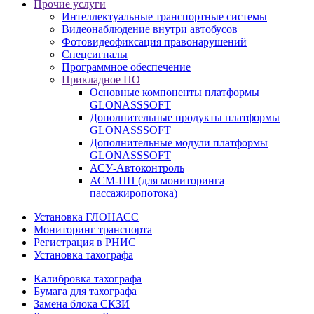
Прочие услуги
Интеллектуальные транспортные системы
Видеонаблюдение внутри автобусов
Фотовидеофиксация правонарушений
Спецсигналы
Программное обеспечение
Прикладное ПО
Основные компоненты платформы
GLONASSSOFT
Дополнительные продукты платформы
GLONASSSOFT
Дополнительные модули платформы
GLONASSSOFT
АСУ-Автоконтроль
АСМ-ПП (для мониторинга
пассажиропотока)
Установка ГЛОНАСС
Мониторинг транспорта
Регистрация в РНИС
Установка тахографа
Калибровка тахографа
Бумага для тахографа
Замена блока СКЗИ