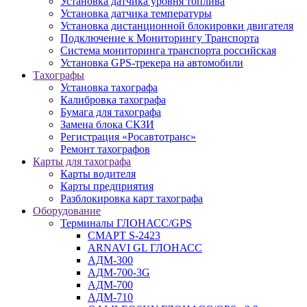
Установка датчика уровня топлива
Установка датчика температуры
Установка дистанционной блокировки двигателя
Подключение к Мониторингу Транспорта
Система мониторинга транспорта российская
Установка GPS-трекера на автомобили
Тахографы
Установка тахографа
Калибровка тахографа
Бумага для тахографа
Замена блока СКЗИ
Регистрация «Росавтотранс»
Ремонт тахографов
Карты для тахографа
Карты водителя
Карты предприятия
Разблокировка карт тахографа
Оборудование
Терминалы ГЛОНАСС/GPS
СМАРТ S-2423
ARNAVI GL ГЛОНАСС
АДМ-300
АДМ-700-3G
АДМ-700
АДМ-710