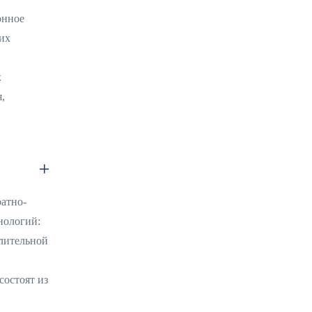
онное
их
х
,
атно-
нологий:
лительной
состоят из