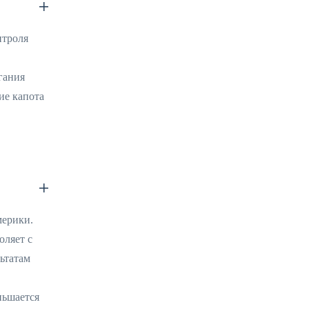
нтроля
гания
ие капота
мерики.
оляет с
ьтатам
ньшается