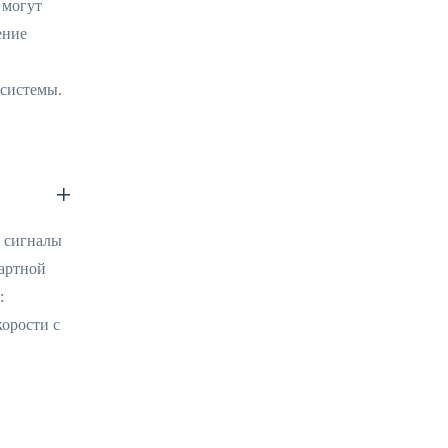
 могут
ение
 системы.
 сигналы
дартной
:
корости с