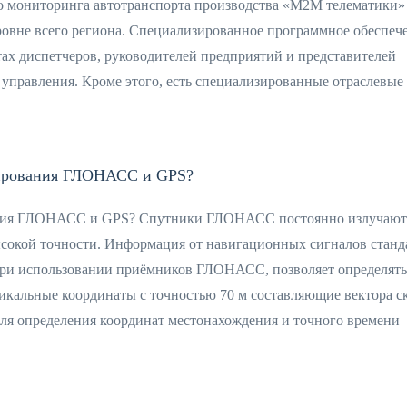
о мониторинга автотранспорта производства «М2М телематики»
уровне всего региона. Специализированное программное обеспеч
ах диспетчеров, руководителей предприятий и представителей
правления. Кроме этого, есть специализированные отраслевые
нирования ГЛОНАСС и GPS?
ания ГЛОНАСС и GPS? Спутники ГЛОНАСС постоянно излучают
ысокой точности. Информация от навигационных сигналов стан
 при использовании приёмников ГЛОНАСС, позволяет определять
икальные координаты с точностью 70 м составляющие вектора с
 Для определения координат местонахождения и точного времени