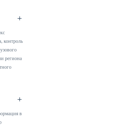
екс
, контроль
рузового
ии региона
тного
формация в
р