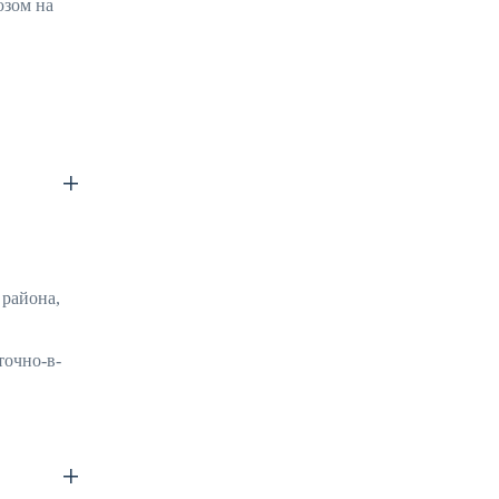
юзом на
 района,
точно-в-