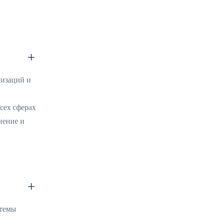
лизаций и
сех сферах
нение и
стемы