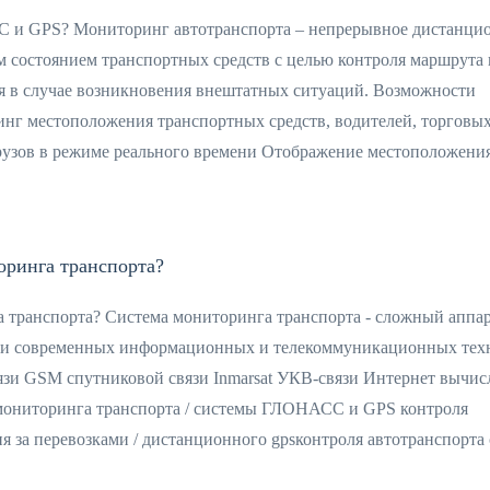
С и GPS? Мониторинг автотранспорта – непрерывное дистанци
 состоянием транспортных средств с целью контроля маршрута 
я в случае возникновения внештатных ситуаций. Возможности
нг местоположения транспортных средств, водителей, торговы
грузов в режиме реального времени Отображение местоположения
оринга транспорта?
 транспорта? Система мониторинга транспорта - сложный аппар
ии современных информационных и телекоммуникационных тех
и GSM спутниковой связи Inmarsat УКВ-связи Интернет вычис
мониторинга транспорта / системы ГЛОНАСС и GPS контроля
я за перевозками / дистанционного gpsконтроля автотранспорта 