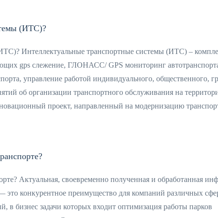
темы (ИТС)?
(ИТС)? Интеллектуальные транспортные системы (ИТС) – компл
ющих gps слежение, ГЛОНАСС/ GPS мониторинг автотранспорта
орта, управление работой индивидуального, общественного, г
ятий об организации транспортного обслуживания на территор
инновационный проект, направленный на модернизацию транспор
ранспорте?
рте? Актуальная, своевременно полученная и обработанная ин
 это конкурентное преимущество для компаний различных сфе
ий, в бизнес задачи которых входит оптимизация работы парков