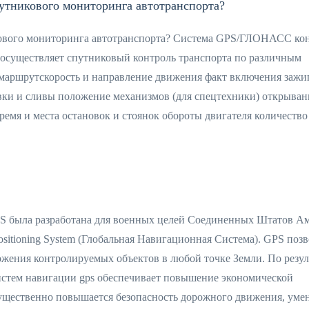
утникового мониторинга автотранспорта?
ового мониторинга автотранспорта? Система GPS/ГЛОНАСС ко
осуществляет спутниковый контроль транспорта по различным
маршрутскорость и направление движения факт включения зажи
равки и сливы положение механизмов (для спецтехники) открыван
емя и места остановок и стоянок обороты двигателя количество
 была разработана для военных целей Соединенных Штатов А
sitioning System (Глобальная Навигационная Система). GPS позв
жения контролируемых объектов в любой точке Земли. По резул
истем навигации gps обеспечивает повышение экономической
ущественно повышается безопасность дорожного движения, уме