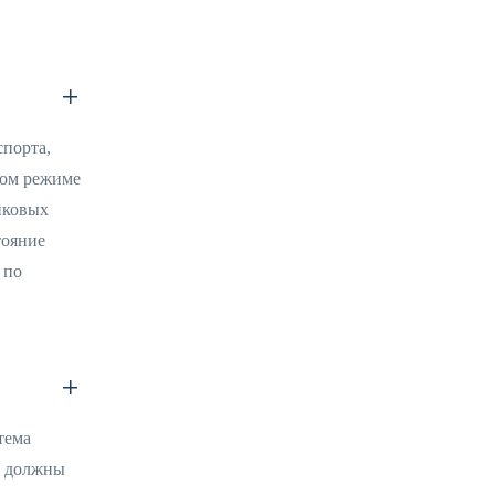
спорта,
ком режиме
иковых
тояние
 по
тема
ы должны