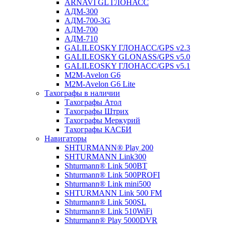
ARNAVI GL ГЛОНАСС
АДМ-300
АДМ-700-3G
АДМ-700
АДМ-710
GALILEOSKY ГЛОНАСС/GPS v2.3
GALILEOSKY GLONASS/GPS v5.0
GALILEOSKY ГЛОНАСС/GPS v5.1
M2M-Avelon G6
M2M-Avelon G6 Lite
Тахографы в наличии
Тахографы Атол
Тахографы Штрих
Тахографы Меркурий
Тахографы КАСБИ
Навигаторы
SHTURMANN® Play 200
SHTURMANN Link300
Shturmann® Link 500BT
Shturmann® Link 500PROFI
Shturmann® Link mini500
SHTURMANN Link 500 FM
Shturmann® Link 500SL
Shturmann® Link 510WiFi
Shturmann® Play 5000DVR