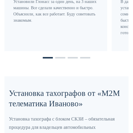
Установили Глонасс за один день, на 3 наших
В данн
машины. Все сделали качественно и быстро.
устано
Объяснили, как все работает. Буду советовать
сомнен
знакомым.
быстро
консул
готовы
Установка тахографов
от «М2М
телематика Иваново»
Установка тахографа с блоком СКЗИ – обязательная
процедура для владельцев автомобильных